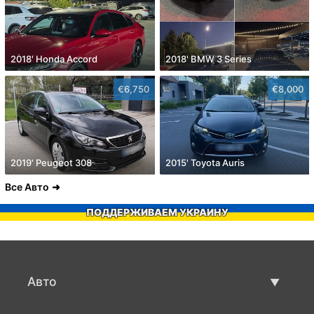
2018' Honda Accord
2018' BMW 3 Series
€6,750
€8,000
2019' Peugeot 308
2015' Toyota Auris
Все Авто
ПОДДЕРЖИВАЕМ УКРАИНУ
Авто
Авто бу