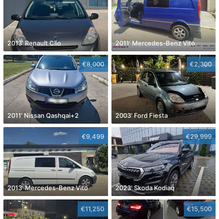
2013' Renault Clio
2011' Mercedes-Benz Vito
€8,000
€2,300
2011' Nissan Qashqai+2
2003' Ford Fiesta
€9,499
€29,999
2013' Mercedes-Benz Vito
2023' Skoda Kodiaq
€11,250
€15,500